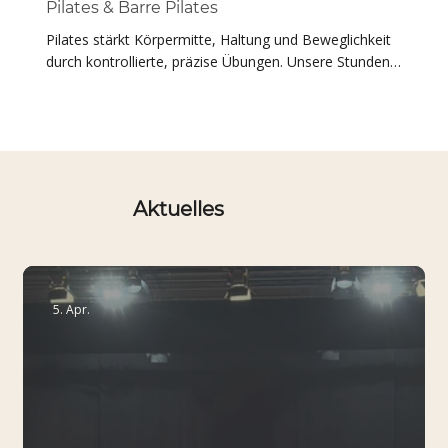
Pilates & Barre Pilates
dabei Präsenz und Ausdruck.
Pilates stärkt Körpermitte, Haltung und Beweglichkeit 
durch kontrollierte, präzise Übungen. Unsere Stunden 
sind ideal für Erwachsene, die bewusst und nachhaltig 
trainieren möchten – und zugleich eine wertvolle 
Ergänzung für Tänzer:innen. Pilates bieten wir sowohl 
in unserer Hauptfiliale (Eifelstraße) als auch am 
Telekom Dome an.
Aktuelles
5. Apr.