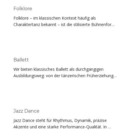
Folklore
Folklore – im klassischen Kontext häufig als 
Charaktertanz bekannt – ist die stilisierte Bühnenform 
traditioneller National- und Volkstänze. Sie schult 
Rhythmusgefühl, Ausdruck und Präsenz und ergänzt 
das klassische Training durch kraftvolle Fußarbeit und 
klare, tänzerische Akzente. Für Fortgeschrittene setzen 
wir ausgewählte Choreografien auch im Bühnen- und 
Ballett
Wettbewerbskontext um.
Wir bieten klassisches Ballett als durchgängigen 
Ausbildungsweg: von der tänzerischen Früherziehung 
mit spielerischem Zugang und sicheren Grundlagen 
über den mehrjährigen, systematischen Aufbau von 
Technik, Haltung, Koordination und Musikalität bis hin 
zum leistungsorientierten Training. Fortgeschrittene 
Tänzer:innen führen wir schrittweise an den 
Jazz Dance
Spitzentanz heran – mit gezielter Vorbereitung, 
Jazz Dance steht für Rhythmus, Dynamik, präzise 
sauberer Technik und individueller Betreuung. 
Akzente und eine starke Performance-Qualität. In 
Ergänzend erarbeiten unsere Leistungsgruppen 