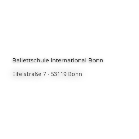
Ballettschule International Bonn
Eifelstraße 7 - 53119 Bonn
Anfahrt: Unsere Schule befindet sich in zentraler Lage 
in Bonn und ist bequem erreichbar – sowohl mit dem 
Auto als auch mit öffentlichen Verkehrsmitteln.​

Mit dem Auto: Parkmöglichkeiten stehen direkt vor 
dem Haus und in unmittelbarer Nähe zur Verfügung.​

Mit öffentlichen Verkehrsmitteln: Die Haltestellen 
Bonn West und Bonn Hauptbahnhof liegen beide nur 
wenige Gehminuten von der Schule entfernt. Die 