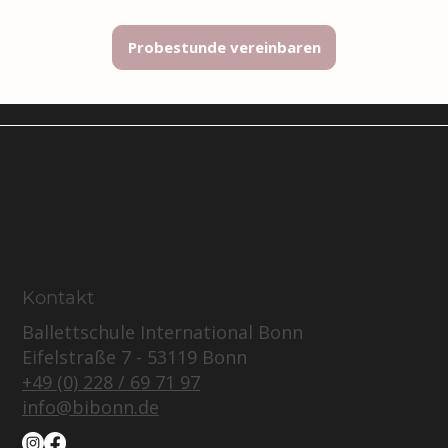
Probestunde vereinbaren
Kontakt
Ballettschule International Bonn
Eifelstraße 7 - 53119 Bonn
+49 (0) 228 / 69 71 97
info@bibonn.de