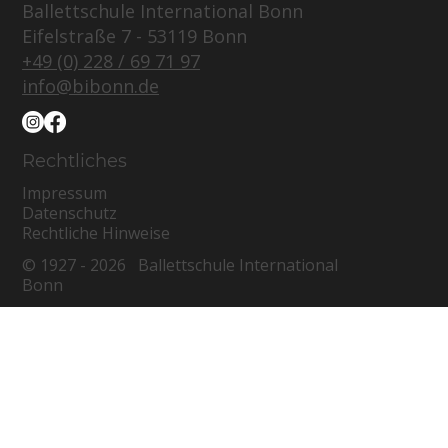
Ballettschule International Bonn
Eifelstraße 7 - 53119 Bonn
+49 (0) 228 / 69 71 97
info@bibonn.de
Rechtliches
Impressum
Datenschutz
Rechtliche Hinweise
© 1927 - 2026 Ballettschule International
Bonn